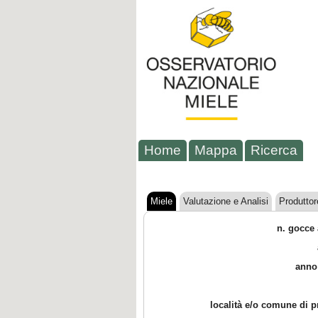
Home
Mappa
Ricerca
Miele
Valutazione e Analisi
Produttor
n. gocce 
anno
località e/o comune di 