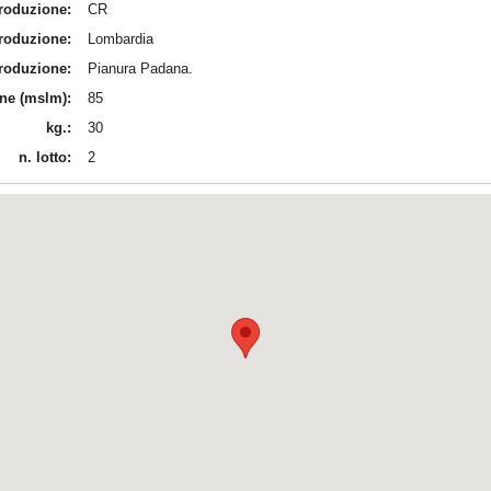
produzione:
CR
produzione:
Lombardia
produzione:
Pianura Padana.
ine (mslm):
85
kg.:
30
n. lotto:
2