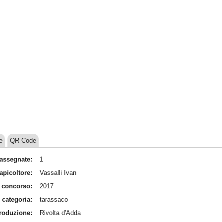
e
QR Code
assegnate:
1
apicoltore:
Vassalli Ivan
 concorso:
2017
categoria:
tarassaco
produzione:
Rivolta d'Adda