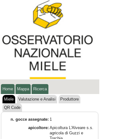
Home
Mappa
Ricerca
Miele
Valutazione e Analisi
Produttore
QR Code
n. gocce assegnate:
1
apicoltore:
Apicoltura L'Alveare s.s.
agricola di Guzzi e
Torchia