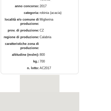
anno concorso:
2017
categoria:
robinia (acacia)
località e/o comune di
Miglierina
produzione:
prov. di produzione:
CZ
regione di produzione:
Calabria
caratteristiche zona di
produzione:
altitudine (mslm):
800
kg.:
700
n. lotto:
AC2017