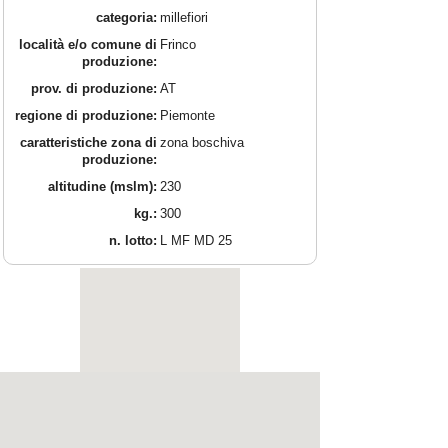
categoria:
millefiori
località e/o comune di
Frinco
produzione:
prov. di produzione:
AT
regione di produzione:
Piemonte
caratteristiche zona di
zona boschiva
produzione:
altitudine (mslm):
230
kg.:
300
n. lotto:
L MF MD 25