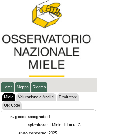
Home
Mappa
Ricerca
Miele
Valutazione e Analisi
Produttore
QR Code
n. gocce assegnate:
1
apicoltore:
Il Miele di Laura G.
anno concorso:
2025