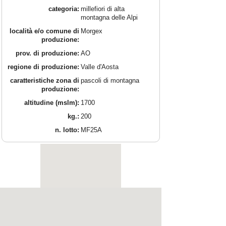
categoria:
millefiori di alta
montagna delle Alpi
località e/o comune di
Morgex
produzione:
prov. di produzione:
AO
regione di produzione:
Valle d'Aosta
caratteristiche zona di
pascoli di montagna
produzione:
altitudine (mslm):
1700
kg.:
200
n. lotto:
MF25A