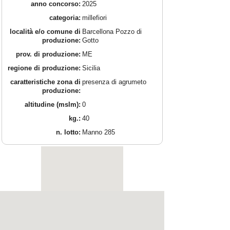
anno concorso:
2025
categoria:
millefiori
località e/o comune di
Barcellona Pozzo di
produzione:
Gotto
prov. di produzione:
ME
regione di produzione:
Sicilia
caratteristiche zona di
presenza di agrumeto
produzione:
altitudine (mslm):
0
kg.:
40
n. lotto:
Manno 285