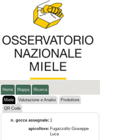
Home
Mappa
Ricerca
Miele
Valutazione e Analisi
Produttore
QR Code
n. gocce assegnate:
1
apicoltore:
Fugazzotto Giuseppe
Luca