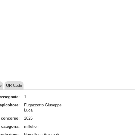
e
QR Code
assegnate:
1
apicoltore:
Fugazzotto Giuseppe
Luca
 concorso:
2025
categoria:
millefiori
produzione:
Barcellona Pozzo di