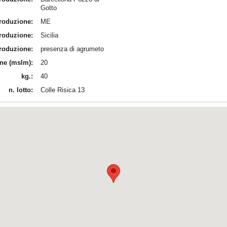
Gotto
produzione:
ME
produzione:
Sicilia
produzione:
presenza di agrumeto
ine (mslm):
20
kg.:
40
n. lotto:
Colle Risica 13